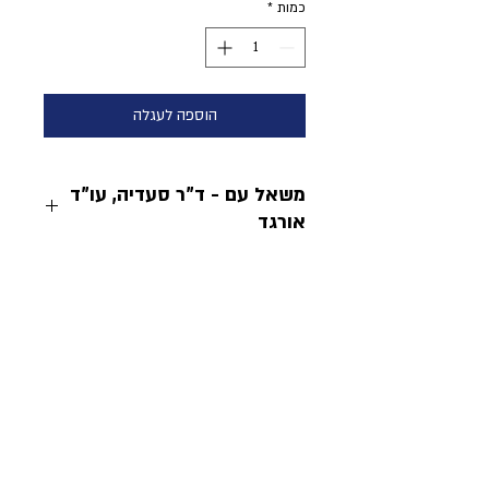
כמות
*
הוספה לעגלה
משאל עם - ד"ר סעדיה, עו"ד
אורגד
כריכה קשה, 661 עמודים
כולל נספחים ובהם כל משאלי העם
בעולם מ-1793- 1993
צרו קשר