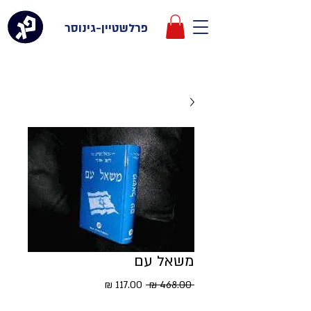
פרלשטיין-גינוסר
משאל עם
מחיר
מחיר
 ‏468.00 ‏₪ 
רגיל
מבצע